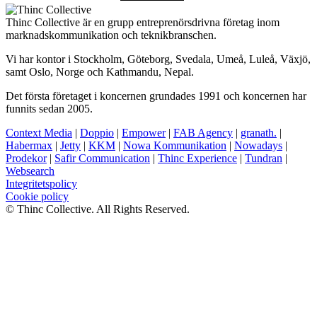
Thinc Collective är en grupp entreprenörsdrivna företag inom
marknadskommunikation och teknikbranschen.
Vi har kontor i Stockholm, Göteborg, Svedala, Umeå, Luleå, Växjö,
samt Oslo, Norge och Kathmandu, Nepal.
Det första företaget i koncernen grundades 1991 och koncernen har
funnits sedan 2005.
Context Media
|
Doppio
|
Empower
|
FAB Agency
|
granath.
|
Habermax
|
Jetty
|
KKM
|
Nowa Kommunikation
|
Nowadays
|
Prodekor
|
Safir Communication
|
Thinc Experience
|
Tundran
|
Websearch
Integritetspolicy
Cookie policy
© Thinc Collective. All Rights Reserved.