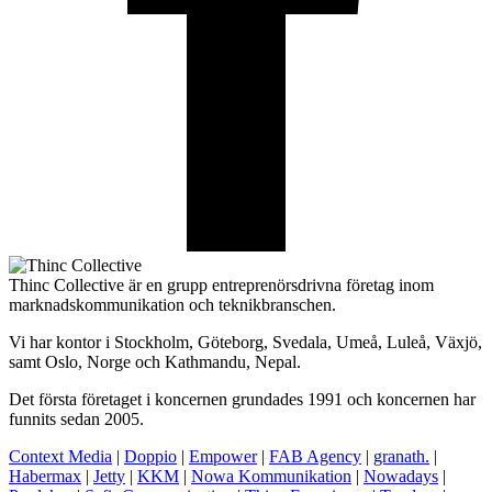
Thinc Collective är en grupp entreprenörsdrivna företag inom
marknadskommunikation och teknikbranschen.
Vi har kontor i Stockholm, Göteborg, Svedala, Umeå, Luleå, Växjö,
samt Oslo, Norge och Kathmandu, Nepal.
Det första företaget i koncernen grundades 1991 och koncernen har
funnits sedan 2005.
Context Media
|
Doppio
|
Empower
|
FAB Agency
|
granath.
|
Habermax
|
Jetty
|
KKM
|
Nowa Kommunikation
|
Nowadays
|