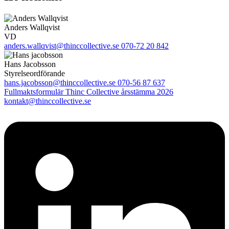
Anders Wallqvist
VD
anders.wallqvist@thinccollective.se
070-72 20 842
Hans Jacobsson
Styrelseordförande
hans.jacobsson@thinccollective.se
070-56 87 637
Fullmaktsformulär Thinc Collective årsstämma 2026
kontakt@thinccollective.se