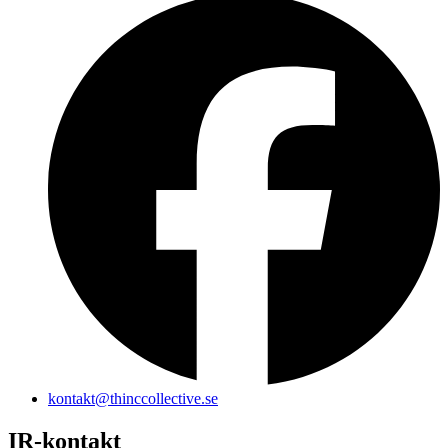
kontakt@thinccollective.se
IR-kontakt