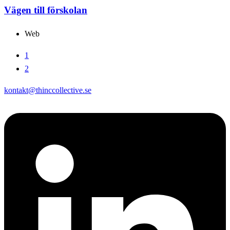
Vägen till förskolan
Web
1
2
kontakt@thinccollective.se