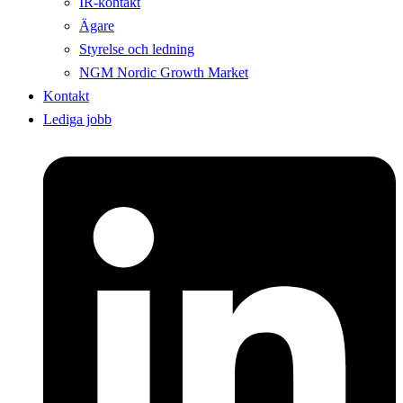
IR-kontakt
Ägare
Styrelse och ledning
NGM Nordic Growth Market
Kontakt
Lediga jobb