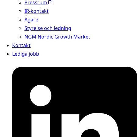
Pressrum
IR-kontakt
Ägare
Styrelse och ledning
NGM Nordic Growth Market
Kontakt
Lediga jobb