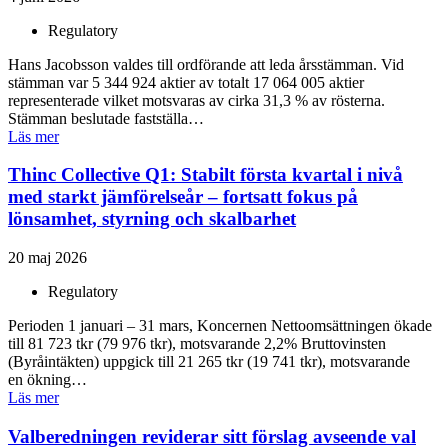
Regulatory
Hans Jacobsson valdes till ordförande att leda årsstämman. Vid
stämman var 5 344 924 aktier av totalt 17 064 005 aktier
representerade vilket motsvaras av cirka 31,3 % av rösterna.
Stämman beslutade fastställa…
Läs mer
Thinc Collective Q1: Stabilt första kvartal i nivå
med starkt jämförelseår – fortsatt fokus på
lönsamhet, styrning och skalbarhet
20 maj 2026
Regulatory
Perioden 1 januari – 31 mars, Koncernen Nettoomsättningen ökade
till 81 723 tkr (79 976 tkr), motsvarande 2,2% Bruttovinsten
(Byråintäkten) uppgick till 21 265 tkr (19 741 tkr), motsvarande
en ökning…
Läs mer
Valberedningen reviderar sitt förslag avseende val