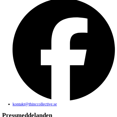
kontakt@thinccollective.se
Pressmeddelanden