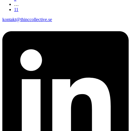
…
11
kontakt@thinccollective.se