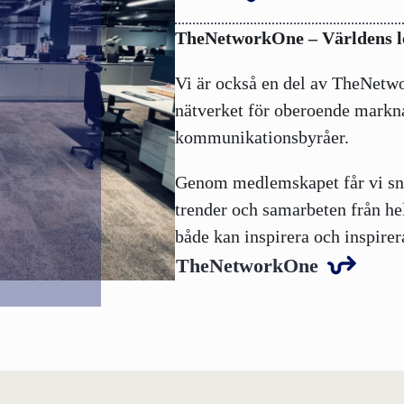
TheNetworkOne – Världens 
Vi är också en del av TheNetw
nätverket för oberoende markn
kommunikationsbyråer.
Genom medlemskapet får vi snab
trender och samarbeten från hel
både kan inspirera och inspireras
TheNetworkOne