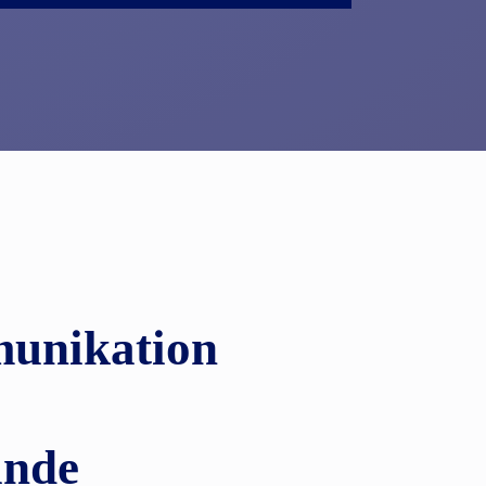
munikation
ande