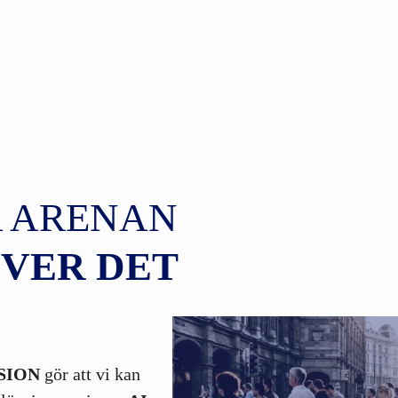
 ARENAN
VER DET
SION
gör att vi kan