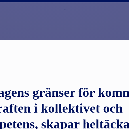
tundran testar
agens gränser för kom
aften i kollektivet och
petens, skapar heltäck