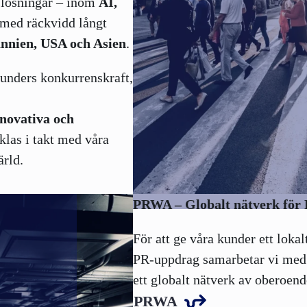
slösningar – inom
AI,
med räckvidd långt
annien, USA och Asien
.
kunders konkurrenskraft,
novativa och
las i takt med våra
rld.
PRWA – Globalt nätverk för 
För att ge våra kunder ett lokal
PR-uppdrag samarbetar vi med
ett globalt nätverk av oberoen
PRWA