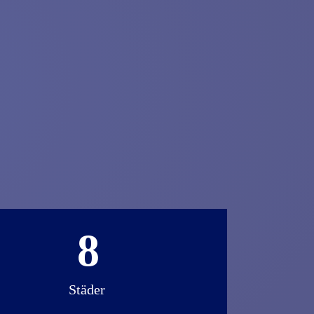
8
Städer