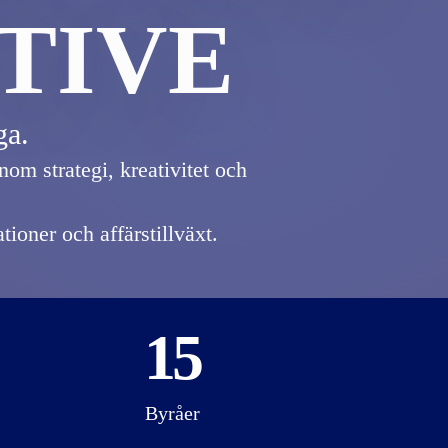
TIVE
ga.
nom strategi, kreativitet och
ioner och affärstillväxt.
15
Byråer