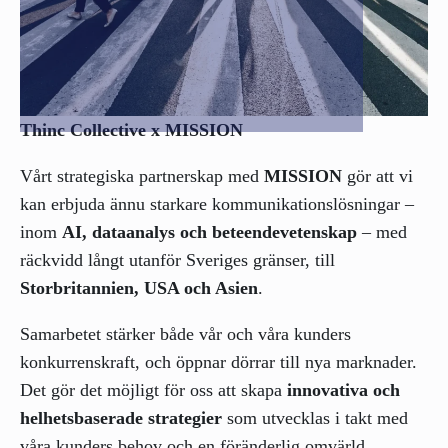
Thinc Collective x MISSION
Vårt strategiska partnerskap med
MISSION
gör att vi
kan erbjuda ännu starkare kommunikationslösningar –
inom
AI, dataanalys och beteendevetenskap
– med
räckvidd långt utanför Sveriges gränser, till
Storbritannien, USA och Asien
.
Samarbetet stärker både vår och våra kunders
konkurrenskraft, och öppnar dörrar till nya marknader.
Det gör det möjligt för oss att skapa
innovativa och
helhetsbaserade strategier
som utvecklas i takt med
våra kunders behov och en föränderlig omvärld.