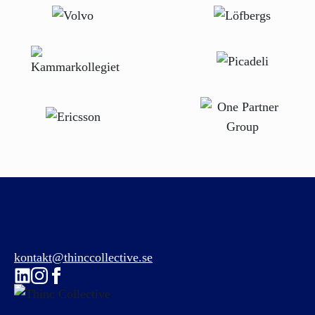
kontakt@thinccollective.se