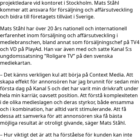
projektledare vid kontoret i Stockholm. Mats Ståhl
kommer att ansvara för försäljning och affärsutveckling
och bidra till företagets tillväxt i Sverige.
Mats Ståhl har över 20 års nationell och internationell
erfarenhet inom försäljning och affärsutveckling i
mediebranschen, bland annat som försäljningschef på TV4
och VD på PlayAd. Han var även med och satte Kanal 5:s
ungdomssatsning ”Roligare TV” på den svenska
mediekartan.
– Det känns verkligen kul att börja på Context Media. Att
skapa effekt för annonsören har jag brunnit för sedan min
första dag på Kanal 5 och det har varit min drivkraft under
hela min karriär, oavsett position. Att förstå komplexiteten
i de olika medieslagen och deras styrkor, både ensamma
och i kombination, har alltid varit stimulerande. Att få
dessa att samverka för att annonsören ska få bästa
möjliga resultat är otroligt givande, säger Mats Ståhl.
– Hur viktigt det är att ha förståelse för kunden kan inte