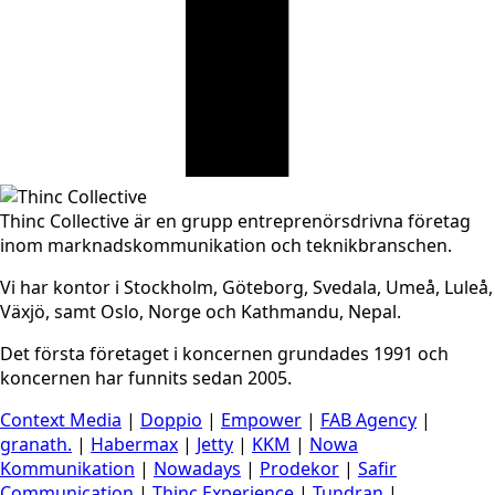
Thinc Collective är en grupp entreprenörsdrivna företag
inom marknadskommunikation och teknikbranschen.
Vi har kontor i Stockholm, Göteborg, Svedala, Umeå, Luleå,
Växjö, samt Oslo, Norge och Kathmandu, Nepal.
Det första företaget i koncernen grundades 1991 och
koncernen har funnits sedan 2005.
Context Media
|
Doppio
|
Empower
|
FAB Agency
|
granath.
|
Habermax
|
Jetty
|
KKM
|
Nowa
Kommunikation
|
Nowadays
|
Prodekor
|
Safir
Communication
|
Thinc Experience
|
Tundran
|