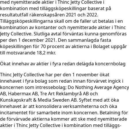
med nyemitterade aktier i Thinc Jetty Collective i
kombination med tilläggsköpeskillingar baserat på
resultatutfall räkenskapsåren 2021 och 2022.
Tilläggsköpeskillingarna skall om de faller ut betalas i en
kombination av kontanter och nyemitterade aktier i Thinc
Jetty Collective. Slutliga avtal förväntas kunna genomföras
per den 1 december 2021. Den sammanlagda fasta
köpeskillingen för 70 procent av aktierna i Bolaget uppgår
till motsvarande 18,2 mkr.
Ökat innehav av aktier i fyra redan delägda koncernbolag
Thinc Jetty Collective har per den 1 november ökat
innehavet i fyra bolag som redan innan förvärvet ingick i
koncernen som intressebolag; Do Nothing Average Agency
AB, Habermax AB, Tre Art Reklambyrå AB och
Kunskapskraft & Media Sweden AB. Syftet med att öka
innehavet är att konsolidera verksamheterna och öka
incitamentet för samarbete inom koncernen. Betalning för
de förvärvade aktierna kommer att ske med nyemitterade
aktier i Thinc Jetty Collective i kombination med tilläggs-