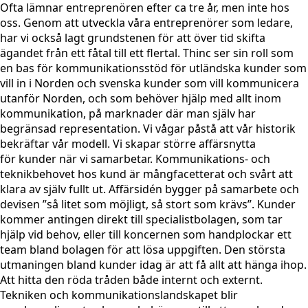
Ofta lämnar entreprenören efter ca tre år, men inte hos
oss. Genom att utveckla våra entreprenörer som ledare,
har vi också lagt grundstenen för att över tid skifta
ägandet från ett fåtal till ett flertal. Thinc ser sin roll som
en bas för kommunikationsstöd för utländska kunder som
vill in i Norden och svenska kunder som vill kommunicera
utanför Norden, och som behöver hjälp med allt inom
kommunikation, på marknader där man själv har
begränsad representation. Vi vågar påstå att vår historik
bekräftar vår modell. Vi skapar större affärsnytta
för kunder när vi samarbetar. Kommunikations- och
teknikbehovet hos kund är mångfacetterat och svårt att
klara av själv fullt ut. Affärsidén bygger på samarbete och
devisen ”så litet som möjligt, så stort som krävs”. Kunder
kommer antingen direkt till specialistbolagen, som tar
hjälp vid behov, eller till koncernen som handplockar ett
team bland bolagen för att lösa uppgiften. Den största
utmaningen bland kunder idag är att få allt att hänga ihop.
Att hitta den röda tråden både internt och externt.
Tekniken och kommunikationslandskapet blir