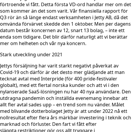
förtroende vi fått. Detta första VD-ord handlar mer om det
som kommer än det som varit. Vår finansiella rapport för
Q3 rör än så länge endast verksamheten i Jetty AB, då det
omvända förvärvet skedde den 1 oktober. Men per dagens
datum består koncernen av 12, snart 13 bolag, – inte ett
enda som tidigare. Det blir därför naturligt att vi berättar
mer om helheten och vår nya koncern.
Stark utveckling under 2021
Jettys försäljning har varit starkt negativt påverkat av
Covid-19 och därför är det desto mer glädjande att man
tecknat avtal med Interpride (för 400 pride-festivaler
globalt), med ett flertal norska kunder och att vi i den
nylanserade SaaS-lösningen nu har 40 nya användare. Den
utdragna pandemin och inställda evenemang innebar att
allt fler avtal sades upp – en trend som nu vänder. Målet
med blivande dotterbolaget Jetty är att under 2022 nå ett
nollresultat efter flera års märkbar investering i teknik och
marknad och förluster. Den fart vi fått efter
släppta restriktioner gör oss allt tryggare i