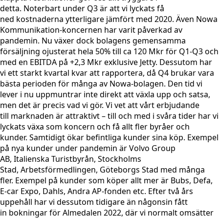
detta. Noterbart under Q3 är att vi lyckats få
ned kostnaderna ytterligare jämfört med 2020. Även Nowa
Kommunikation-koncernen har varit påverkad av
pandemin. Nu växer dock bolagens gemensamma
försäljning ojusterat hela 50% till ca 120 Mkr för Q1-Q3 och
med en EBITDA på +2,3 Mkr exklusive Jetty. Dessutom har
vi ett starkt kvartal kvar att rapportera, då Q4 brukar vara
bästa perioden för många av Nowa-bolagen. Den tid vi
lever i nu uppmuntrar inte direkt att växla upp och satsa,
men det är precis vad vi gör. Vi vet att vårt erbjudande
till marknaden är attraktivt – till och med i svåra tider har vi
lyckats växa som koncern och få allt fler byråer och
kunder. Samtidigt ökar befintliga kunder sina köp. Exempel
på nya kunder under pandemin är Volvo Group
AB, Italienska Turistbyrån, Stockholms
Stad, Arbetsförmedlingen, Göteborgs Stad med många
fler. Exempel på kunder som köper allt mer är Bubs, Defa,
E-car Expo, Dahls, Andra AP-fonden etc. Efter två års
uppehåll har vi dessutom tidigare än någonsin fått
in bokningar för Almedalen 2022, där vi normalt omsätter