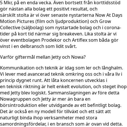
5 Mkr, på en enda vecka. Även bortsett från korttidsstöd
gör nästan alla bolag ett positivt resultat, och
särskilt stolta är vi över senaste nystarterna Now At Days
Motion Pictures (film och ljudproduktion) och Grow
Collective (säljbolag) som nystartade bolag och i corona-
tider på kort tid närmar sig breakeven. Lika stolta är vi
över eventbolagen Prodekor och Artiflex som båda gör
vinst i en delbransch som lidit svårt.
Varför giftermål mellan Jetty och Nowa?
Kommunikation och teknik är idag som ler och långhalm.
Vi lever med avancerad teknik omkring oss och i våra liv i
princip dygnet runt. Att låta koncernen utvecklas i
en teknisk riktning är helt enkelt evolution, och steget ihop
med Jetty blev logiskt. Sammanslagningen av före detta
Nowagruppen och Jetty är mer än bara en
börsintroduktion eller utvidgande av ett befintligt bolag.
Det är också en ny modell för tillväxt och ett sätt att
naturligt binda ihop verksamheter med stora
samordningsfördelar, i en bransch som är ovan vid detta.