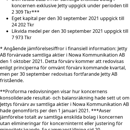
koncernen exklusive Jetty uppgick under perioden till
2 309 Tkr***
Eget kapital per den 30 september 2021 uppgick till
24 202 Tkr
Likvida medel per den 30 september 2021 uppgick till
7 973 Tkr
* Angående jämförelsesiffror i finansiell information: Jetty
AB förvärvade samtliga aktier i Nowa Kommunikation AB
den 1 oktober 2021. Detta förvärv kommer att redovisas
enligt principerna för omvänt förvärv kommande kvartal,
men per 30 september redovisas fortfarande Jetty AB
fristående.
**Proforma redovisningen visar hur koncernens
konsoliderade resultat- och balansräkning hade sett ut om
Jettys förvärv av samtliga aktier i Nowa Kommunikation AB
hade genomförts per den 1 januari 2021. ***Avser
jämförelse totalt av samtliga enskilda bolag i koncernen
utan elimineringar för koncerninternt eller justering för
minoritetsägande. Se sammanställning sid 20.