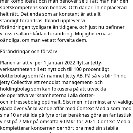
mer komplicerat och man behöver se till att man har den
spetskompetens som behövs. Och där är Thinc placerad
helt rätt. Det enda som är konstant är att allt
ständigt förändras. Ibland upplever vi
förändringen tydligare än tidigare, och just nu befinner
vi oss i sällan skådad förändring. Möjligheterna är
oändliga, om man vet att förvalta dem.
Förändringar och förvärv
Planen är att vi per 1 januari 2022 flyttar Jetty-
verksamheten till ett nytt och till 100 procent ägt
dotterbolag som får namnet Jetty AB. På så vis blir Thinc
Jetty Collective ett renodlat management- och
holdingbolag som kan fokusera på att utveckla
de operativa verksamheterna i alla dotter-
och intressebolag optimalt. Sist men inte minst är vi väldigt
glada över vår blivande affär med Context Media som med
sina 10 anställda på fyra orter beräknas göra en fantastisk
vinst på 7 Mkr på omsatta 90 Mkr för 2021. Context Media
kompletterar koncernen oerhört bra med sin stabila