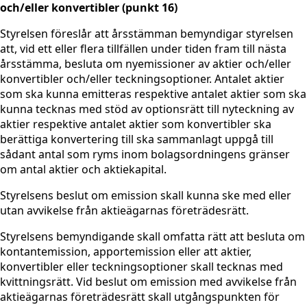
och/eller konvertibler (punkt 16)
Styrelsen föreslår att årsstämman bemyndigar styrelsen
att, vid ett eller flera tillfällen under tiden fram till nästa
årsstämma, besluta om nyemissioner av aktier och/eller
konvertibler och/eller teckningsoptioner. Antalet aktier
som ska kunna emitteras respektive antalet aktier som ska
kunna tecknas med stöd av optionsrätt till nyteckning av
aktier respektive antalet aktier som konvertibler ska
berättiga konvertering till ska sammanlagt uppgå till
sådant antal som ryms inom bolagsordningens gränser
om antal aktier och aktiekapital.
Styrelsens beslut om emission skall kunna ske med eller
utan avvikelse från aktieägarnas företrädesrätt.
Styrelsens bemyndigande skall omfatta rätt att besluta om
kontantemission, apportemission eller att aktier,
konvertibler eller teckningsoptioner skall tecknas med
kvittningsrätt. Vid beslut om emission med avvikelse från
aktieägarnas företrädesrätt skall utgångspunkten för