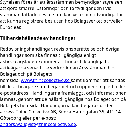
Styrelsen föreslår att årsstämman bemyndigar styrelsen
att göra smärre justeringar och förtydliganden i vid
stämman fattade beslut som kan visa sig nödvändiga för
att kunna registrera besluten hos Bolagsverket och/eller
Euroclear.
Tillhandahållande av handlingar
Redovisningshandlingar, revisionsberättelse och övriga
handlingar som ska finnas tillgängliga enligt
aktiebolagslagen kommer att finnas tillgängliga för
aktieägarna senast tre veckor innan årsstämman hos
Bolaget och på Bolagets
hemsida,
www.thinccollective.se
samt kommer att sändas
till de aktieägare som begär det och uppger sin post- eller
e-postadress. Handlingarna framläggs, och informationen
lämnas, genom att de hålls tillgängliga hos Bolaget och på
Bolagets hemsida. Handlingarna kan begäras under
adress Thinc Collective AB, Södra Hamngatan 35, 411 14
Göteborg eller per e-post:
anders.wallqvist@thinccollective.se
.