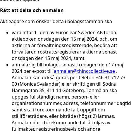
Rätt att delta och anmälan
Aktieägare som önskar delta i bolagsstämman ska
vara införd i den av Euroclear Sweden AB förda
aktieboken onsdagen den 15 maj 2024, och, om
aktierna är förvaltningsregistrerade, begära att
förvaltaren rösträttsregistrerar aktierna senast
onsdagen den 15 maj 2024, samt
anmäla sig till bolaget senast fredagen den 17 maj
2024 per e-post till
anmalan@thinccollective.se
.
Anmälan kan också göras per telefon +46 31 712 73
00 (Monica Svalander) eller skriftligen till Södra
Hamngatan 35, 411 14 Göteborg. I anmälan ska
uppges fullständigt namn, person- eller
organisationsnummer, adress, telefonnummer dagtid
samt ska i förekommande fall, uppgift om
ställföreträdare, eller biträde (högst 2) lämnas.
Anmälan bör i förekommande fall åtföljas av
fullmakter, registreringsbevis och andra