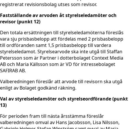
registrerat revisionsbolag utses som revisor.
Fastställande av arvoden åt styrelseledamöter och
revisor (punkt 12)
Den totala ersättningen till styrelseledamöterna föreslås
vara sju prisbasbelopp att fördelas med 2 prisbasbelopp
till ordföranden samt 1,5 prisbasbelopp till vardera
styrelseledamot. Styrelsearvode ska inte utgå till Staffan
Petersson som är Partner i dotterbolaget Context Media
AB och Maria Källsson som är VD för intressebolaget
SAFIRAB AB.
Valberedningen föreslår att arvode till revisorn ska utgå
enligt av Bolaget godkänd räkning.
Val av styrelseledamöter och styrelseordförande (punkt
13)
För perioden fram till nästa årsstämma föreslår
valberedningen omval av Hans Jacobsson, Lisa Nilsson,
Gabriele Helmer, Stefan Winström samt nyval av Maria