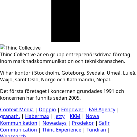
Thinc Collective är en grupp entreprenörsdrivna företag
inom marknadskommunikation och teknikbranschen.
Vi har kontor i Stockholm, Göteborg, Svedala, Umeå, Luleå,
Växjö, samt Oslo, Norge och Kathmandu, Nepal.
Det första företaget i koncernen grundades 1991 och
koncernen har funnits sedan 2005.
Context Media
|
Doppio
|
Empower
|
FAB Agency
|
granath.
|
Habermax
|
Jetty
|
KKM
|
Nowa
Kommunikation
|
Nowadays
|
Prodekor
|
Safir
Communication
|
Thinc Experience
|
Tundran
|
Websearch