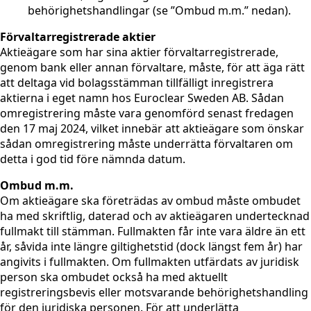
behörighetshandlingar (se ”Ombud m.m.” nedan).
Förvaltarregistrerade aktier
Aktieägare som har sina aktier förvaltarregistrerade,
genom bank eller annan förvaltare, måste, för att äga rätt
att deltaga vid bolagsstämman tillfälligt inregistrera
aktierna i eget namn hos Euroclear Sweden AB. Sådan
omregistrering måste vara genomförd senast fredagen
den 17 maj 2024, vilket innebär att aktieägare som önskar
sådan omregistrering måste underrätta förvaltaren om
detta i god tid före nämnda datum.
Ombud m.m.
Om aktieägare ska företrädas av ombud måste ombudet
ha med skriftlig, daterad och av aktieägaren undertecknad
fullmakt till stämman. Fullmakten får inte vara äldre än ett
år, såvida inte längre giltighetstid (dock längst fem år) har
angivits i fullmakten. Om fullmakten utfärdats av juridisk
person ska ombudet också ha med aktuellt
registreringsbevis eller motsvarande behörighetshandling
för den juridiska personen. För att underlätta