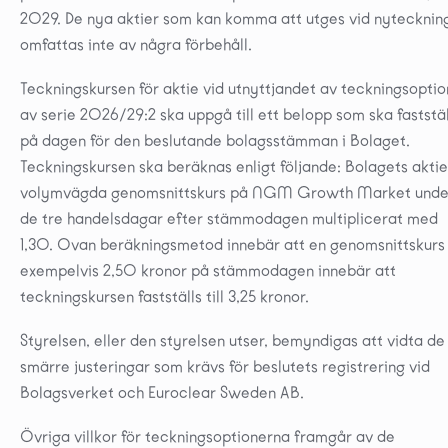
2029. De nya aktier som kan komma att utges vid nytecknin
omfattas inte av några förbehåll.
Teckningskursen för aktie vid utnyttjandet av teckningsoptio
av serie 2026/29:2 ska uppgå till ett belopp som ska faststä
på dagen för den beslutande bolagsstämman i Bolaget.
Teckningskursen ska beräknas enligt följande: Bolagets aktie
volymvägda genomsnittskurs på NGM Growth Market unde
de tre handelsdagar efter stämmodagen multiplicerat med
1,30. Ovan beräkningsmetod innebär att en genomsnittskur
exempelvis 2,50 kronor på stämmodagen innebär att
teckningskursen fastställs till 3,25 kronor.
Styrelsen, eller den styrelsen utser, bemyndigas att vidta de
smärre justeringar som krävs för beslutets registrering vid
Bolagsverket och Euroclear Sweden AB.
Övriga villkor för teckningsoptionerna framgår av de