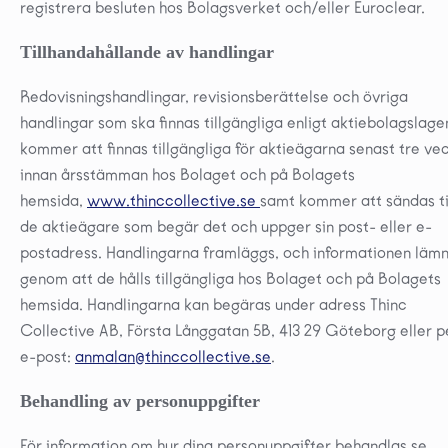
registrera besluten hos Bolagsverket och/eller Euroclear.
Tillhandahållande av handlingar
Redovisningshandlingar, revisionsberättelse och övriga
handlingar som ska finnas tillgängliga enligt aktiebolagslage
kommer att finnas tillgängliga för aktieägarna senast tre ve
innan årsstämman hos Bolaget och på Bolagets
hemsida,
www.thinccollective.se
samt kommer att sändas ti
de aktieägare som begär det och uppger sin post- eller e-
postadress. Handlingarna framläggs, och informationen lämn
genom att de hålls tillgängliga hos Bolaget och på Bolagets
hemsida. Handlingarna kan begäras under adress Thinc
Collective AB, Första Långgatan 5B, 413 29 Göteborg eller p
e-post:
anmalan@thinccollective.se
.
Behandling av personuppgifter
För information om hur dina personuppgifter behandlas se