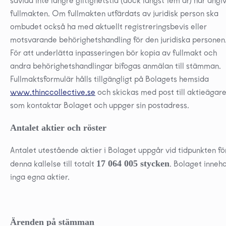
såvida inte längre giltighetstid (dock längst fem år) har angivi
fullmakten. Om fullmakten utfärdats av juridisk person ska
ombudet också ha med aktuellt registreringsbevis eller
motsvarande behörighetshandling för den juridiska personen
För att underlätta inpasseringen bör kopia av fullmakt och
andra behörighetshandlingar bifogas anmälan till stämman.
Fullmaktsformulär hålls tillgängligt på Bolagets hemsida
www.thinccollective.se
och skickas med post till aktieägar
som kontaktar Bolaget och uppger sin postadress.
Antalet aktier och röster
Antalet utestående aktier i Bolaget uppgår vid tidpunkten fö
17
064
005 stycken
denna kallelse till totalt
. Bolaget inneh
inga egna aktier.
Ärenden på stämman