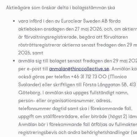
Aktieägare som önskar delta i bolagsstämman ska
vara införd i den av Euroclear Sweden AB förda
aktieboken onsdagen den 27 maj 2026, och, om aktier
är förvaltningsregistrerade, begära att förvaltaren
rösträttsregistrerar aktierna senast fredagen den 29 m
2026, samt
anmäla sig till bolaget senast fredagen den 29 maj 20
per e-post till
anmalan@thinccollective.se
. Anmälan ka
också göras per telefon +46 31 712 73 00 (Monica
Svalander) eller skriftligen till Första Långgatan 5B, 413
Göteborg. I anmälan ska uppges fullständigt namn,
person- eller organisationsnummer, adress,
telefonnummer dagtid samt ska i förekommande fall,
uppgift om ställföreträdare, eller biträde (högst 2) läm
Anmälan bör i förekommande fall åtföljas av fullmakter
registreringsbevis och andra behörighetshandlingar (s