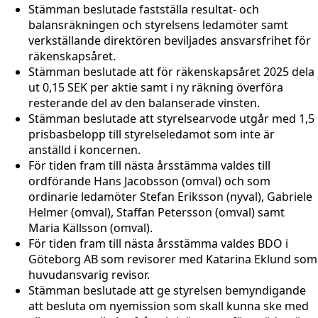
Stämman beslutade fastställa resultat- och
balansräkningen och styrelsens ledamöter samt
verkställande direktören beviljades ansvarsfrihet för
räkenskapsåret.
Stämman beslutade att för räkenskapsåret 2025 dela
ut 0,15 SEK per aktie samt i ny räkning överföra
resterande del av den balanserade vinsten.
Stämman beslutade att styrelsearvode utgår med 1,5
prisbasbelopp till styrelseledamot som inte är
anställd i koncernen.
För tiden fram till nästa årsstämma valdes till
ordförande Hans Jacobsson (omval) och som
ordinarie ledamöter Stefan Eriksson (nyval), Gabriele
Helmer (omval), Staffan Petersson (omval) samt
Maria Källsson (omval).
För tiden fram till nästa årsstämma valdes BDO i
Göteborg AB som revisorer med Katarina Eklund som
huvudansvarig revisor.
Stämman beslutade att ge styrelsen bemyndigande
att besluta om nyemission som skall kunna ske med