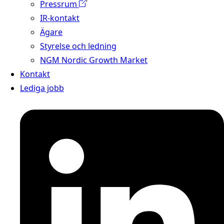
Pressrum
IR-kontakt
Ägare
Styrelse och ledning
NGM Nordic Growth Market
Kontakt
Lediga jobb