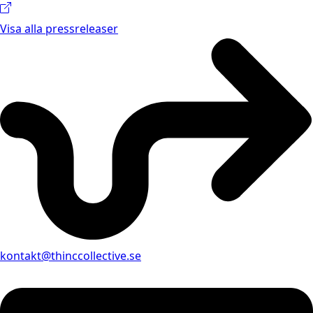
Visa alla pressreleaser
kontakt@thinccollective.se