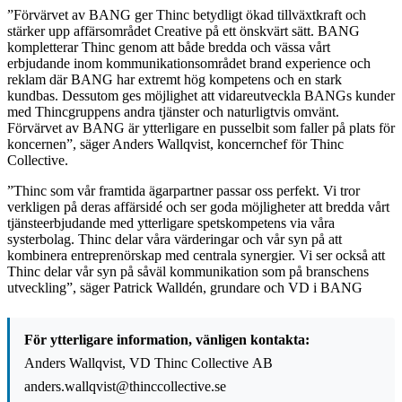
”Förvärvet av BANG ger Thinc betydligt ökad tillväxtkraft och
stärker upp affärsområdet Creative på ett önskvärt sätt. BANG
kompletterar Thinc genom att både bredda och vässa vårt
erbjudande inom kommunikationsområdet brand experience och
reklam där BANG har extremt hög kompetens och en stark
kundbas. Dessutom ges möjlighet att vidareutveckla BANGs kunder
med Thincgruppens andra tjänster och naturligtvis omvänt.
Förvärvet av BANG är ytterligare en pusselbit som faller på plats för
koncernen”, säger Anders Wallqvist, koncernchef för Thinc
Collective.
”Thinc som vår framtida ägarpartner passar oss perfekt. Vi tror
verkligen på deras affärsidé och ser goda möjligheter att bredda vårt
tjänsteerbjudande med ytterligare spetskompetens via våra
systerbolag. Thinc delar våra värderingar och vår syn på att
kombinera entreprenörskap med centrala synergier. Vi ser också att
Thinc delar vår syn på såväl kommunikation som på branschens
utveckling”, säger Patrick Walldén, grundare och VD i BANG
För ytterligare information, vänligen kontakta:
Anders Wallqvist, VD Thinc Collective AB
anders.wallqvist@thinccollective.se