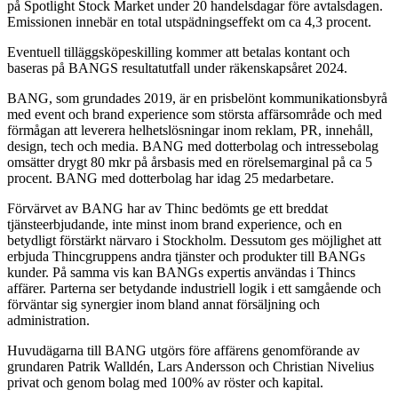
på Spotlight Stock Market under 20 handelsdagar före avtalsdagen.
Emissionen innebär en total utspädningseffekt om ca 4,3 procent.
Eventuell tilläggsköpeskilling kommer att betalas kontant och
baseras på BANGS resultatutfall under räkenskapsåret 2024.
BANG, som grundades 2019, är en prisbelönt kommunikationsbyrå
med event och brand experience som största affärsområde och med
förmågan att leverera helhetslösningar inom reklam, PR, innehåll,
design, tech och media. BANG med dotterbolag och intressebolag
omsätter drygt 80 mkr på årsbasis med en rörelsemarginal på ca 5
procent. BANG med dotterbolag har idag 25 medarbetare.
Förvärvet av BANG har av Thinc bedömts ge ett breddat
tjänsteerbjudande, inte minst inom brand experience, och en
betydligt förstärkt närvaro i Stockholm. Dessutom ges möjlighet att
erbjuda Thincgruppens andra tjänster och produkter till BANGs
kunder. På samma vis kan BANGs expertis användas i Thincs
affärer. Parterna ser betydande industriell logik i ett samgående och
förväntar sig synergier inom bland annat försäljning och
administration.
Huvudägarna till BANG utgörs före affärens genomförande av
grundaren Patrik Walldén, Lars Andersson och Christian Nivelius
privat och genom bolag med 100% av röster och kapital.