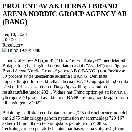
PROCENT AV AKTIERNA I BRAND
ARENA NORDIC GROUP AGENCY AB
(BANG)
maj 10, 2024
- 09:00
Regulatory
Thinc Collective AB (publ) (”Thinc” eller ”Bolaget”) meddelar att
Bolaget idag har ingått aktieöverlåtelseavtal (”Avtalet”) med ägarna i
Brand Arena Nordic Group Agency AB (”BANG”) om förvärv av
30 procent av de utestående aktierna i BANG. Den fasta
köpeskillingen för de aktuella aktierna i BANG uppgår till 5,95 mkr
på skuldfri basis, samt en tilläggsköpeskilling baserad på
resultatutfallet under 2024. Vidare har Thinc option på att förvärva
ytterligare 40 procent av aktierna i BANG av nuvarande ägare fram
till utgången av 2027.
Betalning skall ske med kontanter om 2,975 mkr och resterande del
om 2,975 mkr erläggs genom nyemission av sammanlagt 729 167
aktier i Thinc till den teckningskurs per aktie om 4,08 kr.
Teckningskursen per aktie i Thinc har baserats på volymvägd kurs