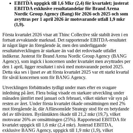
EBITDA uppgick till 1,6 Mkr (2,4) för kvartalet; justerat
EBITDA exklusive resultatandelar för Brand Arena
Nordic Group Agency (Bang) för 2026 och 2025 och som
avyttras per 1 april 2026 är motsvarande utfall 1,9 mkr
(1,9).
Första kvartalet 2026 visar att Thinc Collective står stabilt även i en
fortsatt avvaktande marknad. Det rapporterade EBITDA-resultatet
är något lägre än föregående år, men den underliggande
resultatutvecklingen är starkare än vad det redovisade utfallet
indikerar. Justerat för Brand Arena Nordic Group Agency (BANG
Agency), som ingick i koncernen under kvartalet men avyttrades per
den 1 april, ligger resultatet i nivå med motsvarande period 2025.
Detta ska ses i ljuset av att första kvartalet 2025 var ett starkt kvartal
för såväl koncernen som för BANG Agency.
Utvecklingen förbättrades tydligt under mars efter en svagare
inledning på året. Flera bolag visade en starkare utveckling under
månaden jämfört med januari och februari, vilket stärker vår syn på
resten av året. Under första kvartalet ökade omsättningen med 2%
mot föregående år, där Affärsområde Strategy stod för en betydande
del av tillväxten. Byråintäkten ökade till 21,2 mkr (19,7), vilket
motsvarar 26% av omsättningen (25%). Rapporterad EBITDA för
kvartalet uppgick till 1,6 mkr (2,4 mkr). Justerad EBITDA,
exklusive BANG Agency, uppgick till 1,9 mkr (1,9), vilket