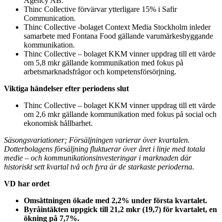
Agency AB.
Thinc Collective förvärvar ytterligare 15% i Safir
Communication.
Thinc Collective -bolaget Context Media Stockholm inleder
samarbete med Fontana Food gällande varumärkesbyggande
kommunikation.
Thinc Collective – bolaget KKM vinner uppdrag till ett värde
om 5,8 mkr gällande kommunikation med fokus på
arbetsmarknadsfrågor och kompetensförsörjning.
Viktiga händelser efter periodens slut
Thinc Collective – bolaget KKM vinner uppdrag till ett värde
om 2,6 mkr gällande kommunikation med fokus på social och
ekonomisk hållbarhet.
Säsongsvariationer; Försäljningen varierar över kvartalen.
Dotterbolagens försäljning fluktuerar över året i linje med totala
medie – och kommunikationsinvesteringar i marknaden där
historiskt sett kvartal två och fyra är de starkaste perioderna.
VD har ordet
Omsättningen ökade med 2,2% under första kvartalet.
Byråintäkten uppgick till 21,2 mkr (19,7) för kvartalet, en
ökning på 7,7%.