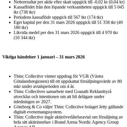
Nettoresultat per aktie efter skatt uppgick till -0,02 kr (0,04 kr)
Kassaflödet från den löpande verksamheten uppgick till 5 045
tkr (738 tkr)
Periodens kassaflöde uppgick till 567 tkr (174 tkr)
Eget kapital per den 31 mars 2026 uppgick till 51 358 tkr (49
180 tkr)
Likvida medel per den 31 mars 2026 uppgick till 4 970 tkr
(10 344 tkr)
Viktiga händelser 1 januari – 31 mars 2026
Thinc Collective vinner uppdrag för VGR (Västra
Götalandsregionen) till ett uppskattat försäljningsvärde av 80
mkr under avtalsperioden om 4 år.
Thinc Collectives samarbete med Granath Reklambyrå
utvecklas och intentionen om att bli delägare under
inledningen av 2027.
Göteborg & Co väljer Thinc Collective bolaget Jetty gällande
digitalt evenemangssystem.
Thinc Collective ingår aktieöverlåtelseavtal om försäljning av
hela sitt aktieinnehav i Brand Arena Nordic Agency Group