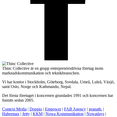
Thinc Collective är en grupp entreprenörsdrivna företag inom
marknadskommunikation och teknikbranschen.
Vi har kontor i Stockholm, Göteborg, Svedala, Umeå, Luleå, Växjö,
samt Oslo, Norge och Kathmandu, Nepal.
Det första företaget i koncernen grundades 1991 och koncernen har
funnits sedan 2005.
Context Media
|
Doppio
|
Empower
|
FAB Agency
|
granath.
|
Habermax
|
Jetty
|
KKM
|
Nowa Kommunikation
|
Nowadays
|