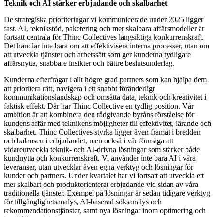
Teknik och AI stärker erbjudande och skalbarhet
De strategiska prioriteringar vi kommunicerade under 2025 ligger
fast. AI, teknikstöd, paketering och mer skalbara affärsmodeller är
fortsatt centrala för Thinc Collectives långsiktiga konkurrenskraft.
Det handlar inte bara om att effektivisera interna processer, utan om
att utveckla tjänster och arbetssätt som ger kunderna tydligare
affärsnytta, snabbare insikter och bättre beslutsunderlag.
Kunderna efterfrågar i allt högre grad partners som kan hjälpa dem
att prioritera rätt, navigera i ett snabbt föränderligt
kommunikationslandskap och omsätta data, teknik och kreativitet i
faktisk effekt. Där har Thinc Collective en tydlig position. Vår
ambition är att kombinera den rådgivande byråns förståelse för
kundens affär med teknikens möjligheter till effektivitet, lärande och
skalbarhet. Thinc Collectives styrka ligger även framåt i bredden
och balansen i erbjudandet, men också i vår förmåga att
vidareutveckla teknik- och AI-drivna lösningar som stärker både
kundnytta och konkurrenskraft. Vi använder inte bara AI i våra
leveranser, utan utvecklar även egna verktyg och lösningar för
kunder och partners. Under kvartalet har vi fortsatt att utveckla ett
mer skalbart och produktorienterat erbjudande vid sidan av våra
traditionella tjänster. Exempel på lösningar är sedan tidigare verktyg
för tillgänglighetsanalys, AI-baserad söksanalys och
rekommendationstjänster, samt nya lösningar inom optimering och