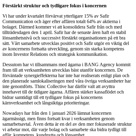
Förstärkt struktur och tydligare fokus i koncernen
Vi har under kvartalet förvärvat ytterligare 15% av Safir
Communication och äger efter affären totalt 64% av aktierna i
bolaget. Därmed kommer vi att konsolidera Safir från och med
tillträdesdagen den 1 april. Safir har de senaste åren haft en stabil
lönsamhetsnivå och successivt förstärkt organisationen på ett bra
sätt. Vårt samarbete utvecklas positivt och Safir utgör en viktig del
av koncernens fortsatta utveckling, genom sin starka kompetens
inom Investor Relations och strategisk kommunikation.
Dessutom har vi tillsammans med ägarna i BANG Agency kommit
fram till att verksamheten utvecklas bäst utanför koncernen. De
förväntade synergieffekterna har inte har realiserats enligt plan och
den planerade samlokaliseringen med våra övriga verksamheter har
inte genomförts. Thinc Collective har därför valt att avyttra
innehavet till de tidigare ägarna. Affären stärker kassaflödet och
bidrar samtidigt till ett tydligare fokus på koncernens
kärnverksamhet och långsiktiga prioriteringar.
Nowadays har från den 1 januari 2026 lämnat koncernen
ägarmässigt, men finns fortsatt kvar i verksamheten genom
samarbetsavtal. Även detta är en del av den mer fokuserade struktur
vi arbetar mot, där varje bolag och samarbete ska bidra tydligt till
affär, kompetens, kundnytta och lönsamhet.