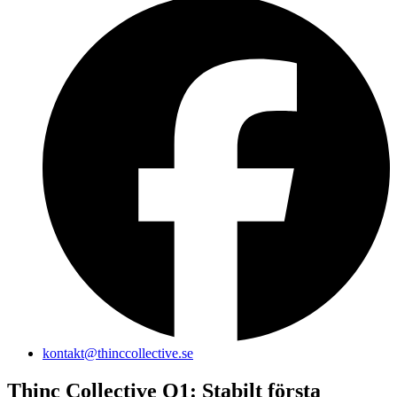
kontakt@thinccollective.se
Thinc Collective Q1: Stabilt första