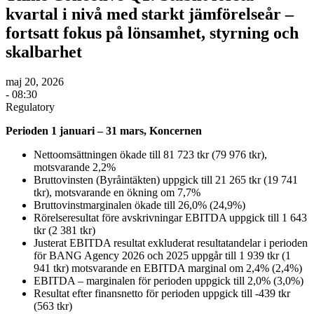
kvartal i nivå med starkt jämförelseår –
fortsatt fokus på lönsamhet, styrning och
skalbarhet
maj 20, 2026
- 08:30
Regulatory
Perioden 1 januari – 31 mars, Koncernen
Nettoomsättningen ökade till 81 723 tkr (79 976 tkr),
motsvarande 2,2%
Bruttovinsten (Byråintäkten) uppgick till 21 265 tkr (19 741
tkr), motsvarande en ökning om 7,7%
Bruttovinstmarginalen ökade till 26,0% (24,9%)
Rörelseresultat före avskrivningar EBITDA uppgick till 1 643
tkr (2 381 tkr)
Justerat EBITDA resultat exkluderat resultatandelar i perioden
för BANG Agency 2026 och 2025 uppgår till 1 939 tkr (1
941 tkr) motsvarande en EBITDA marginal om 2,4% (2,4%)
EBITDA – marginalen för perioden uppgick till 2,0% (3,0%)
Resultat efter finansnetto för perioden uppgick till -439 tkr
(563 tkr)