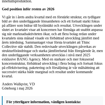
innehållsproduktion.
God position inför resten av 2026
Vi går in i årets andra kvartal med en förstärkt struktur, en tydligare
bild av den underliggande lönsamheten och ett fortsatt starkt fokus
på affärer som bidrar till byråintäkt och resultat. Utvecklingen under
slutet av kvartalet visar att koncernen har förmåga att snabbt anpassa
sig när marknadsaktiviteten ökar, och att flera bolag redan under
kvartalets sista månad visade en förbättrad utveckling jämfört med
årets inledning. Sammantaget visar första kvartalet att Thinc
Collective står stabilt. Den redovisade utvecklingen påverkas av
strukturförändringar och starka jämförelsetal från föregående år, men
den underliggande verksamheten utvecklas i nivå med 2025
exklusive BANG Agency. Med en starkare och mer fokuserad
koncernstruktur, förbättrad utveckling i flera bolag och fortsatt fokus
på effektivisering, paketering och försäljning är vår målsättning att
successivt stärka både marginal och resultat under kommande
kvartal.
Anders Wallqvist, VD
Göteborg i maj 2026
För ytterligare information, vänligen kontakta: