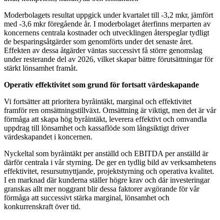
Moderbolagets resultat uppgick under kvartalet till -3,2 mkr, jämfört
med -3,6 mkr föregående år. I moderbolaget återfinns merparten av
koncernens centrala kostnader och utvecklingen återspeglar tydligt
de besparingsåtgärder som genomförts under det senaste året.
Effekten av dessa åtgärder väntas successivt få större genomslag
under resterande del av 2026, vilket skapar bättre förutsättningar för
stärkt lönsamhet framåt.
Operativ effektivitet som grund för fortsatt värdeskapande
Vi fortsätter att prioritera byråintäkt, marginal och effektivitet
framför ren omsättningstillväxt. Omsättning är viktigt, men det är vår
förmåga att skapa hög byråintäkt, leverera effektivt och omvandla
uppdrag till lönsamhet och kassaflöde som långsiktigt driver
värdeskapandet i koncernen.
Nyckeltal som byråintäkt per anställd och EBITDA per anställd är
därför centrala i vår styrning. De ger en tydlig bild av verksamhetens
effektivitet, resursutnyttjande, projektstyrning och operativa kvalitet.
I en marknad där kunderna ställer högre krav och där investeringar
granskas allt mer noggrant blir dessa faktorer avgörande för vår
förmåga att successivt stärka marginal, lönsamhet och
konkurrenskraft över tid.