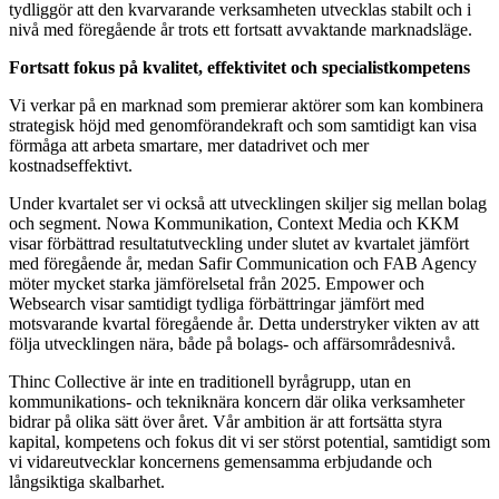
tydliggör att den kvarvarande verksamheten utvecklas stabilt och i
nivå med föregående år trots ett fortsatt avvaktande marknadsläge.
Fortsatt fokus på kvalitet, effektivitet och specialistkompetens
Vi verkar på en marknad som premierar aktörer som kan kombinera
strategisk höjd med genomförandekraft och som samtidigt kan visa
förmåga att arbeta smartare, mer datadrivet och mer
kostnadseffektivt.
Under kvartalet ser vi också att utvecklingen skiljer sig mellan bolag
och segment. Nowa Kommunikation, Context Media och KKM
visar förbättrad resultatutveckling under slutet av kvartalet jämfört
med föregående år, medan Safir Communication och FAB Agency
möter mycket starka jämförelsetal från 2025. Empower och
Websearch visar samtidigt tydliga förbättringar jämfört med
motsvarande kvartal föregående år. Detta understryker vikten av att
följa utvecklingen nära, både på bolags- och affärsområdesnivå.
Thinc Collective är inte en traditionell byrågrupp, utan en
kommunikations- och tekniknära koncern där olika verksamheter
bidrar på olika sätt över året. Vår ambition är att fortsätta styra
kapital, kompetens och fokus dit vi ser störst potential, samtidigt som
vi vidareutvecklar koncernens gemensamma erbjudande och
långsiktiga skalbarhet.