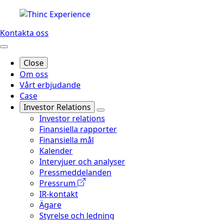
Kontakta oss
Close
Om oss
Vårt erbjudande
Case
Investor Relations
Investor relations
Finansiella rapporter
Finansiella mål
Kalender
Intervjuer och analyser
Pressmeddelanden
Pressrum
IR-kontakt
Ägare
Styrelse och ledning