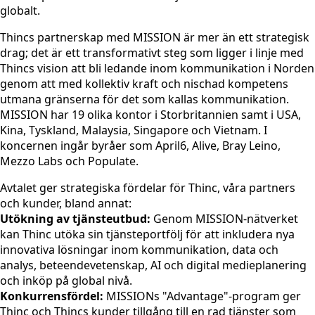
globalt.
Thincs partnerskap med MISSION är mer än ett strategisk
drag; det är ett transformativt steg som ligger i linje med
Thincs vision att bli ledande inom kommunikation i Norden
genom att med kollektiv kraft och nischad kompetens
utmana gränserna för det som kallas kommunikation.
MISSION har 19 olika kontor i Storbritannien samt i USA,
Kina, Tyskland, Malaysia, Singapore och Vietnam. I
koncernen ingår byråer som April6, Alive, Bray Leino,
Mezzo Labs och Populate.
Avtalet ger strategiska fördelar för Thinc, våra partners
och kunder, bland annat:
Utökning av tjänsteutbud:
Genom MISSION-nätverket
kan Thinc utöka sin tjänsteportfölj för att inkludera nya
innovativa lösningar inom kommunikation, data och
analys, beteendevetenskap, AI och digital medieplanering
och inköp på global nivå.
Konkurrensfördel:
MISSIONs "Advantage"-program ger
Thinc och Thincs kunder tillgång till en rad tjänster som