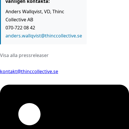
vänligen kontakta:
Anders Wallqvist, VD, Thinc
Collective AB
070-722 08 42
anders.wallqvist@thinccollective.se
Visa alla pressreleaser
kontakt@thinccollective.se