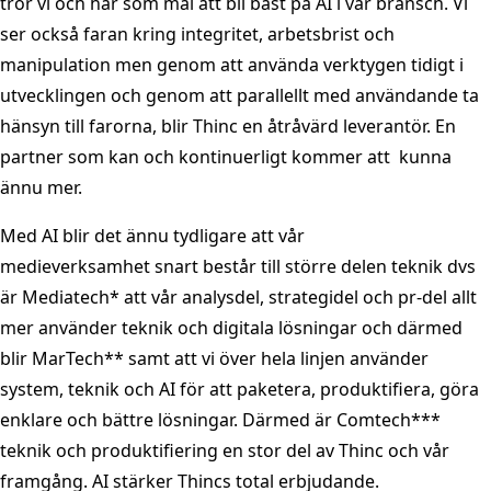
tror vi och har som mål att bli bäst på AI i vår bransch. Vi
ser också faran kring integritet, arbetsbrist och
manipulation men genom att använda verktygen tidigt i
utvecklingen och genom att parallellt med användande ta
hänsyn till farorna, blir Thinc en åtråvärd leverantör. En
partner som kan och kontinuerligt kommer att kunna
ännu mer.
Med AI blir det ännu tydligare att vår
medieverksamhet snart består till större delen teknik dvs
är Mediatech* att vår analysdel, strategidel och pr-del allt
mer använder teknik och digitala lösningar och därmed
blir MarTech** samt att vi över hela linjen använder
system, teknik och AI för att paketera, produktifiera, göra
enklare och bättre lösningar. Därmed är Comtech***
teknik och produktifiering en stor del av Thinc och vår
framgång. AI stärker Thincs total erbjudande.