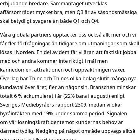
erbjudande bredare. Sammantaget utvecklas
affärsområdet mycket bra, men Q3 är av säsongsmässiga
skäl betydligt svagare än både Q1 och Q4.
Våra globala partners upptäcker oss också allt mer och vi
får fler förfrågningar än tidigare om utmaningar som skall
lösas i Norden. En del av dem får vi äran att faktiskt jobba
med och andra kommer inte riktigt i mål men
kännedomen, attraktionen och uppvaktningen växer.
Överlag har Thinc och Thincs olika bolag slutit många nya
kundavtal över året; fler än någonsin. Branschen minskar
totalt 6 % ackumulerat i år (22% bara i augusti) enligt
Sveriges Mediebyråers rapport 2309, medan vi ökar
byråintäkten med 19% under samma period. Signalen
om vår lösningskraft gentemot kundernas behov är
därmed tydlig. Nedgång på något område uppvägs alltså
mer än väl av tillväxt inom andra.