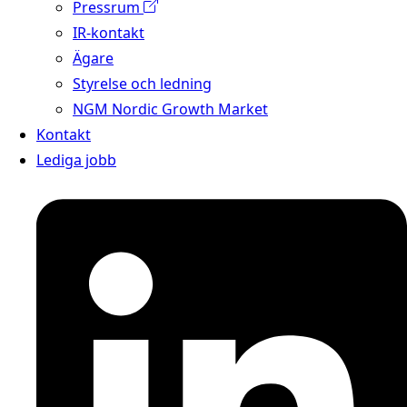
Pressrum
IR-kontakt
Ägare
Styrelse och ledning
NGM Nordic Growth Market
Kontakt
Lediga jobb