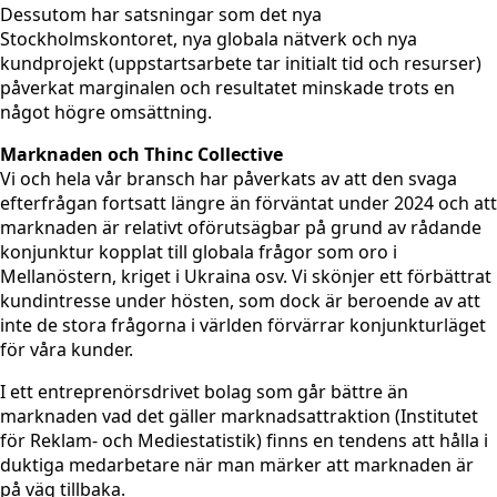
Dessutom har satsningar som det nya
Stockholmskontoret, nya globala nätverk och nya
kundprojekt (uppstartsarbete tar initialt tid och resurser)
påverkat marginalen och resultatet minskade trots en
något högre omsättning.
Marknaden och Thinc Collective
Vi och hela vår bransch har påverkats av att den svaga
efterfrågan fortsatt längre än förväntat under 2024 och att
marknaden är relativt oförutsägbar på grund av rådande
konjunktur kopplat till globala frågor som oro i
Mellanöstern, kriget i Ukraina osv. Vi skönjer ett förbättrat
kundintresse under hösten, som dock är beroende av att
inte de stora frågorna i världen förvärrar konjunkturläget
för våra kunder.
I ett entreprenörsdrivet bolag som går bättre än
marknaden vad det gäller marknadsattraktion (Institutet
för Reklam- och Mediestatistik) finns en tendens att hålla i
duktiga medarbetare när man märker att marknaden är
på väg tillbaka.