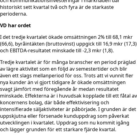
och kommunikationsinvesteringar i marknaden där
historiskt sett kvartal två och fyra är de starkaste
perioderna.
VD har ordet
I det tredje kvartalet ökade omsättningen 2% till 68,1 mkr
(66,6), byråintäkten (bruttovinst) uppgick till 16,9 mkr (17,3)
och EBITDA-resultatet minskade till -2,3 mkr (1,8).
Tredje kvartalet är för många branscher en period präglad
av lägre aktivitet som en följd av semestertider och blir
även ett slags mellanperiod för oss. Trots att vi vunnit fler
nya kunder än vi gjort tidigare år ökade omsättningen
svagt jämfört med föregående år medan resultatet
minskade. Effekterna är i huvudsak kopplade till ett fåtal av
koncernens bolag, där både effektivisering och
intensifierade säljaktiviteter är påbörjade. I grunden är det
uppskjutna eller försenade kunduppdrag som påverkat
utvecklingen i kvartalet. Uppdrag som nu kommit igång
och lägger grunden för ett starkare fjärde kvartal.