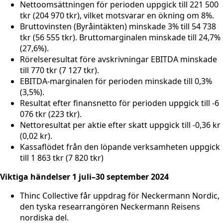
Nettoomsättningen för perioden uppgick till 221 500
tkr (204 970 tkr), vilket motsvarar en ökning om 8%.
Bruttovinsten (Byråintäkten) minskade 3% till 54 738
tkr (56 555 tkr). Bruttomarginalen minskade till 24,7%
(27,6%).
Rörelseresultat före avskrivningar EBITDA minskade
till 770 tkr (7 127 tkr).
EBITDA-marginalen för perioden minskade till 0,3%
(3,5%).
Resultat efter finansnetto för perioden uppgick till -6
076 tkr (223 tkr).
Nettoresultat per aktie efter skatt uppgick till -0,36 kr
(0,02 kr).
Kassaflödet från den löpande verksamheten uppgick
till 1 863 tkr (7 820 tkr)
Viktiga händelser 1 juli
–30 september 2024
Thinc Collective får uppdrag för Neckermann Nordic,
den tyska researrangören Neckermann Reisens
nordiska del.