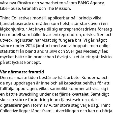
våra nya förvärv och samarbeten såsom BANG Agency,
LikeHouse, Granath och The Mission.
Thinc Collectives modell, applicerbar på i princip vilka
tjänstebaserade områden som helst, står stark även i en
lågkonjunktur. Att knyta till sig entreprenörsdrivna företag
i en modell som håller kvar entreprenören, drivkraften och
utvecklingslusten har visat sig fungera bra. Vi går något
sämre under 2024 jämfört med vad vi hoppats men enligt
statistik från bland andra IRM och Sveriges Mediebyråer,
mycket bättre än branschen i övrigt vilket är ett gott kvitto
på ett lyckat koncept.
Vår närmaste framtid
Den närmaste tiden består av hårt arbete. Kunderna och
de nya uppdragen är inne och all kapacitet behövs för att
fullfölja uppdragen, vilket sannolikt kommer att visa sig i
en bättre utveckling under det fjärde kvartalet. Samtidigt
sker en större förändring inom tjänstesektorn, där
digitaliseringen i form av AI tar stora steg varje dag. Thinc
Collective ligger långt fram i utvecklingen och kan nu börja