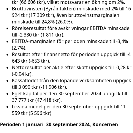
tkr (66 606 tkr), vilket motsvarar en ökning om 2%.
Bruttovinsten (Byråintäkten) minskade med 2% till 16
924 tkr (17 309 tkr), även bruttovinstmarginalen
minskade till 24,8% (26,0%).
Rörelseresultat före avskrivningar EBITDA minskade
till -2 330 tkr (1 811 tkr).
EBITDA-marginalen för perioden minskade till -3,4%
(2,7%).
Resultat efter finansnetto för perioden uppgick till -4
643 tkr (-653 tkr).
Nettoresultat per aktie efter skatt uppgick till -0,28 kr
(-0,04 kr).
Kassaflödet från den löpande verksamheten uppgick
till 3 090 tkr (-11 906 tkr).
Eget kapital per den 30 september 2024 uppgick till
37 777 tkr (47 418 tkr).
Likvida medel per den 30 september uppgick till 11
559 tkr (5 596 tkr).
Perioden 1 januari
–30 september 2024, Koncernen