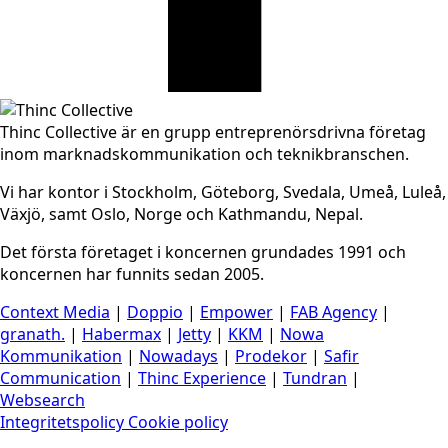
Thinc Collective är en grupp entreprenörsdrivna företag
inom marknadskommunikation och teknikbranschen.
Vi har kontor i Stockholm, Göteborg, Svedala, Umeå, Luleå,
Växjö, samt Oslo, Norge och Kathmandu, Nepal.
Det första företaget i koncernen grundades 1991 och
koncernen har funnits sedan 2005.
Context Media
|
Doppio
|
Empower
|
FAB Agency
|
granath.
|
Habermax
|
Jetty
|
KKM
|
Nowa
Kommunikation
|
Nowadays
|
Prodekor
|
Safir
Communication
|
Thinc Experience
|
Tundran
|
Websearch
Integritetspolicy
Cookie policy