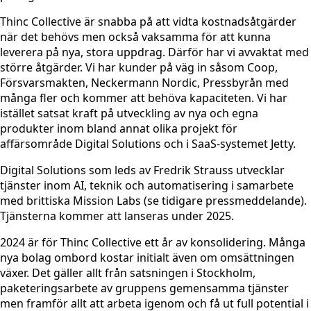
Thinc Collective är snabba på att vidta kostnadsåtgärder
när det behövs men också vaksamma för att kunna
leverera på nya, stora uppdrag. Därför har vi avvaktat med
större åtgärder. Vi har kunder på väg in såsom Coop,
Försvarsmakten, Neckermann Nordic, Pressbyrån med
många fler och kommer att behöva kapaciteten. Vi har
istället satsat kraft på utveckling av nya och egna
produkter inom bland annat olika projekt för
affärsområde Digital Solutions och i SaaS-systemet Jetty.
Digital Solutions som leds av Fredrik Strauss utvecklar
tjänster inom AI, teknik och automatisering i samarbete
med brittiska Mission Labs (se tidigare pressmeddelande).
Tjänsterna kommer att lanseras under 2025.
2024 är för Thinc Collective ett år av konsolidering. Många
nya bolag ombord kostar initialt även om omsättningen
växer. Det gäller allt från satsningen i Stockholm,
paketeringsarbete av gruppens gemensamma tjänster
men framför allt att arbeta igenom och få ut full potential i